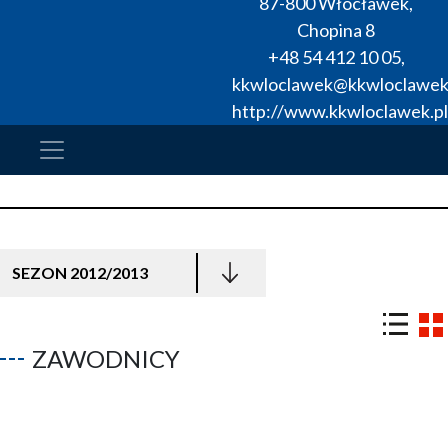
87-800
Włocławek
,
Chopina 8
+48 54 412 10 05
,
kkwloclawek@kkwloclawek
http://www.kkwloclawek.pl
SEZON 2012/2013
ZAWODNICY