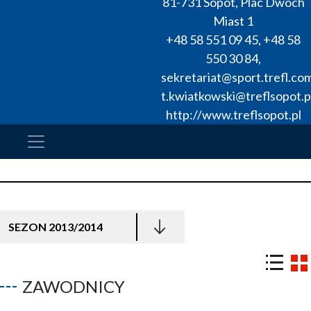
81-731
Sopot
,
Plac Dwóch
Miast 1
+48 58 551 09 45
,
+48 58
550 30 84
,
sekretariat@sport.trefl.co
t.kwiatkowski@treflsopot.p
http://www.treflsopot.pl
SEZON 2013/2014
ZAWODNICY