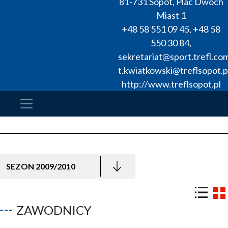
81-731
Sopot
,
Plac Dwóch
Miast 1
+48 58 551 09 45
,
+48 58
550 30 84
,
sekretariat@sport.trefl.co
t.kwiatkowski@treflsopot.p
http://www.treflsopot.pl
SEZON 2009/2010
ZAWODNICY