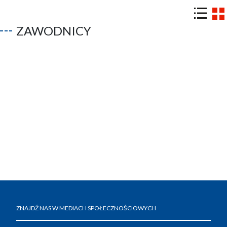
ZAWODNICY
ZNAJDŹ NAS W MEDIACH SPOŁECZNOŚCIOWYCH