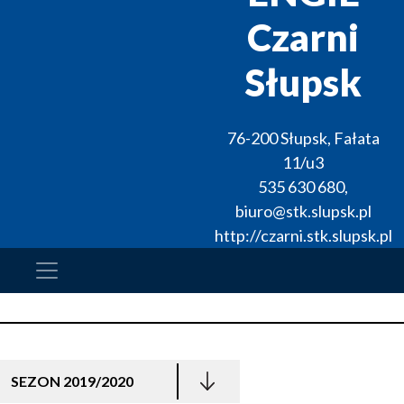
Czarni
Słupsk
76-200
Słupsk
,
Fałata
11/u3
535 630 680
,
biuro@stk.slupsk.pl
http://czarni.stk.slupsk.pl
SEZON 2019/2020