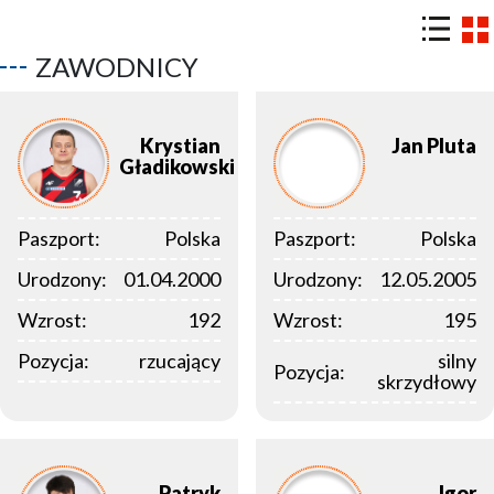
ZAWODNICY
Krystian
Jan
Pluta
Gładikowski
Paszport:
Polska
Paszport:
Polska
Urodzony:
01.04.2000
Urodzony:
12.05.2005
Wzrost:
192
Wzrost:
195
Pozycja:
rzucający
silny
Pozycja:
skrzydłowy
Patryk
Igor