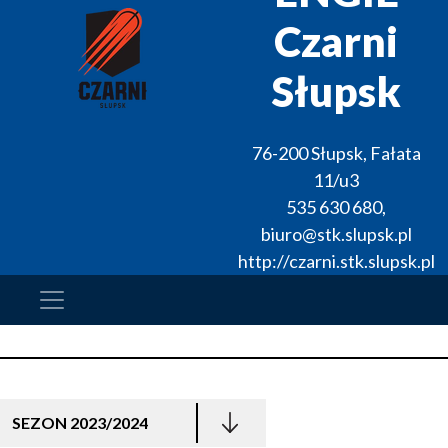
Czarni
Słupsk
76-200
Słupsk
,
Fałata
11/u3
535 630 680
,
biuro@stk.slupsk.pl
http://czarni.stk.slupsk.pl
SEZON 2023/2024