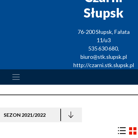
Słupsk
76-200
Słupsk
,
Fałata
11/u3
535 630 680
,
biuro@stk.slupsk.pl
http://czarni.stk.slupsk.pl
SEZON 2021/2022