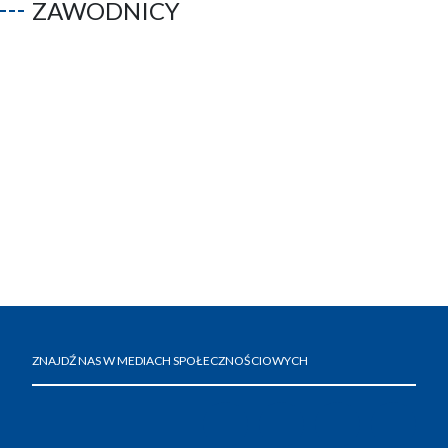
ZAWODNICY
ZNAJDŹ NAS W MEDIACH SPOŁECZNOŚCIOWYCH