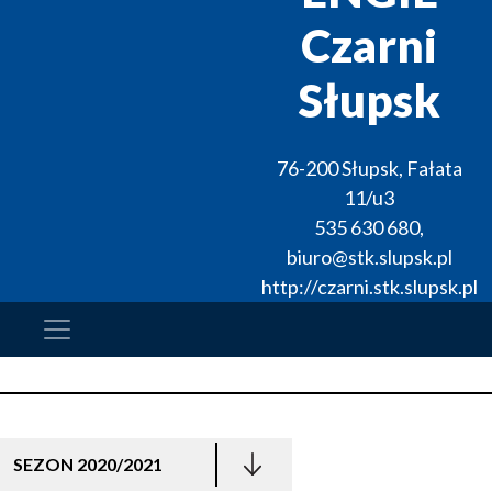
Czarni
Słupsk
76-200
Słupsk
,
Fałata
11/u3
535 630 680
,
biuro@stk.slupsk.pl
http://czarni.stk.slupsk.pl
SEZON 2020/2021